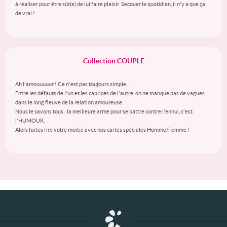
à réaliser pour être sûr(e) de lui faire plaisir. Secouer le quotidien, il n'y a que ça
de vrai !
Collection COUPLE
Ah l'amouuuuur ! Ce n'est pas toujours simple...
Entre les défauts de l'un et les caprices de l'autre, on ne manque pas de vagues
dans le long fleuve de la relation amoureuse.
Nous le savons tous : la meilleure arme pour se battre contre l'ennui, c'est
l'HUMOUR.
Alors faites rire votre moitié avec nos cartes spéciales Homme/Femme !