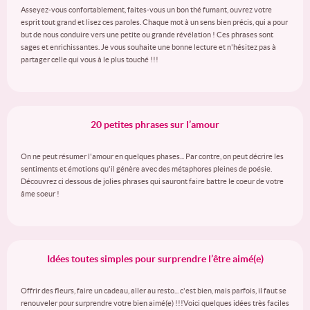
Asseyez-vous confortablement, faites-vous un bon thé fumant, ouvrez votre
esprit tout grand et lisez ces paroles. Chaque mot à un sens bien précis, qui a pour
but de nous conduire vers une petite ou grande révélation ! Ces phrases sont
sages et enrichissantes. Je vous souhaite une bonne lecture et n'hésitez pas à
partager celle qui vous à le plus touché !!!
20 petites phrases sur l’amour
On ne peut résumer l'amour en quelques phases... Par contre, on peut décrire les
sentiments et émotions qu'il génère avec des métaphores pleines de poésie.
Découvrez ci dessous de jolies phrases qui sauront faire battre le coeur de votre
âme soeur !
Idées toutes simples pour surprendre l’être aimé(e)
Offrir des fleurs, faire un cadeau, aller au resto... c'est bien, mais parfois, il faut se
renouveler pour surprendre votre bien aimé(e) !!!Voici quelques idées très faciles