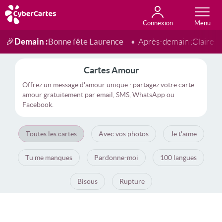
Connexion
Anniversaire
Fête du jour
Amour
Amitié
Merci
Toutes les cartes
Demain :
Bonne fête Laurence
🎉
Après-demain :
Claire
Cartes Amour
Offrez un message d'amour unique : partagez votre carte
amour gratuitement par email, SMS, WhatsApp ou
Facebook.
Toutes les cartes
Avec vos photos
Je t'aime
Tu me manques
Pardonne-moi
100 langues
Bisous
Rupture