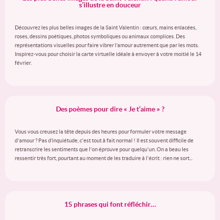
s’illustre en douceur
Découvrez les plus belles images de la Saint Valentin : cœurs, mains enlacées,
roses, dessins poétiques, photos symboliques ou animaux complices. Des
représentations visuelles pour faire vibrer l’amour autrement que par les mots.
Inspirez-vous pour choisir la carte virtuelle idéale à envoyer à votre moitié le 14
février.
Des poèmes pour dire « Je t’aime » ?
Vous vous creusez la tête depuis des heures pour formuler votre message
d'amour ? Pas d’inquiétude, c'est tout à fait normal ! Il est souvent difficile de
retranscrire les sentiments que l'on éprouve pour quelqu'un. On a beau les
ressentir très fort, pourtant au moment de les traduire à l'écrit : rien ne sort...
15 phrases qui font réfléchir…