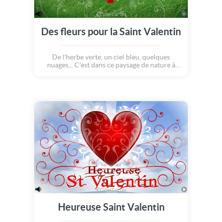
Des fleurs pour la Saint Valentin
De l'herbe verte, un ciel bleu, quelques
nuages... C'est dans ce paysage de nature à
l'état pur que vont nous entrainer six petits
coeurs. Un à un, comme des papillons, ils
parsèment délicatement l'herbe de graines
d'amour ! Tout à coup, des fleurs
apparaissent : roses, marguerites, tournesols,
pensées... Autant de pétales de tendresse qui,
en un arc en ciel, forment un c?ur d'amour !
Joyeuses saint Valentin !
Heureuse Saint Valentin