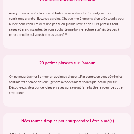
Asseyez-vous confortablement, faites-vous un bon thé fumant, ouvrez votre
esprit tout grand et lisez ces paroles. Chaque mot à un sens bien précis, qui a pour
but de nous conduire vers une petite ou grande révélation ! Ces phrases sont
sages et enrichissantes. Je vous souhaite une bonne lecture et n'hésitez pas à
partager celle qui vous à le plus touché !!!
20 petites phrases sur l’amour
On ne peut résumer l'amour en quelques phases... Par contre, on peut décrire les
sentiments et émotions qu'il génère avec des métaphores pleines de poésie.
Découvrez ci dessous de jolies phrases qui sauront faire battre le coeur de votre
âme soeur !
Idées toutes simples pour surprendre l’être aimé(e)