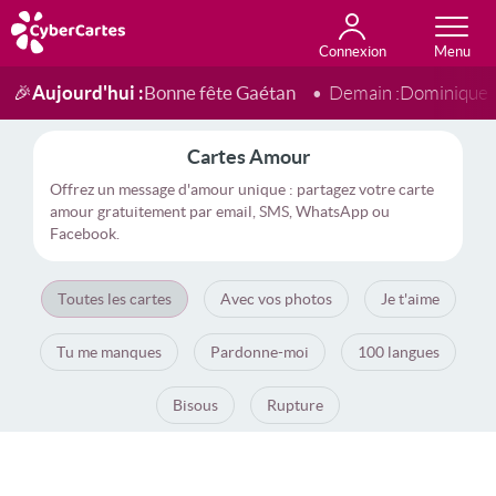
Connexion
Anniversaire
Fête du jour
Amour
Amitié
Merci
Toutes les cartes
Aujourd'hui :
Bonne fête Gaétan
🎉
Demain :
Dominique
Cartes Amour
Offrez un message d'amour unique : partagez votre carte
amour gratuitement par email, SMS, WhatsApp ou
Facebook.
Toutes les cartes
Avec vos photos
Je t'aime
Tu me manques
Pardonne-moi
100 langues
Bisous
Rupture