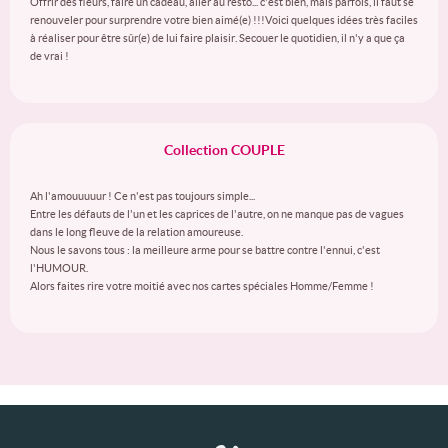
Offrir des fleurs, faire un cadeau, aller au resto... c'est bien, mais parfois, il faut se
renouveler pour surprendre votre bien aimé(e) !!!Voici quelques idées très faciles
à réaliser pour être sûr(e) de lui faire plaisir. Secouer le quotidien, il n'y a que ça
de vrai !
Collection COUPLE
Ah l'amouuuuur ! Ce n'est pas toujours simple...
Entre les défauts de l'un et les caprices de l'autre, on ne manque pas de vagues
dans le long fleuve de la relation amoureuse.
Nous le savons tous : la meilleure arme pour se battre contre l'ennui, c'est
l'HUMOUR.
Alors faites rire votre moitié avec nos cartes spéciales Homme/Femme !