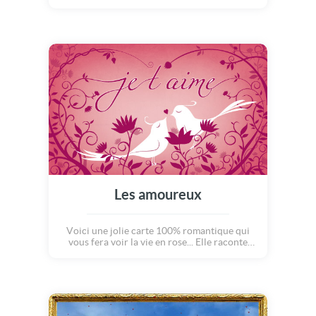
Les amoureux
Voici une jolie carte 100% romantique qui
vous fera voir la vie en rose... Elle raconte
l'histoire de deux inséparables qui se
retrouvent pour unir leur coeur. Entourés
d'une couronne de fleurs, ces amoureux
s'échangent un doux baiser... Un peu,
beaucoup, à la folie, passionnément ! Quelle
belle métaphore pour déclarer votre amour à