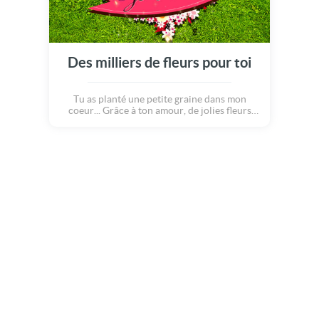
Des milliers de fleurs pour toi
Tu as planté une petite graine dans mon
coeur... Grâce à ton amour, de jolies fleurs
ont poussé et ont rempli mon âme de pétales
d'amour! Et si je les étale sur une belle
pelouse verte, cela formera un grand coeur!
Je t'aime mon papillon :o)