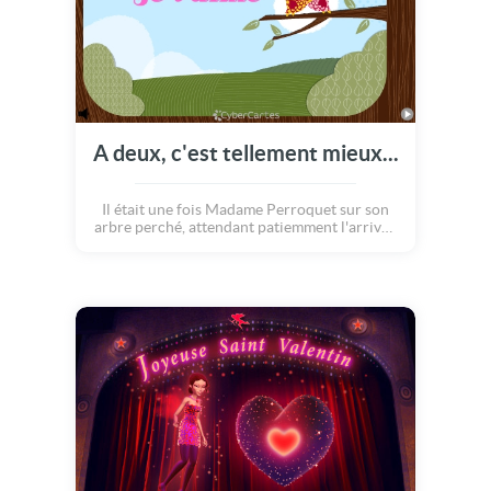
A deux, c'est tellement mieux...
Il était une fois Madame Perroquet sur son
arbre perché, attendant patiemment l'arrivée
de son bien aimé... La vie était triste sans son
amoureux, comme un film en noir et blanc.
Mais lorsque Monsieur Perroquet pointe le
bout de son bec, la vie reprend toutes ses
couleurs !! Remplis d'amour, les deux
tourtereaux s'embrassent avec tendresse et
laissent s'échapper quelques coeurs. Une
belle façon pour dire « Je t'aime » !