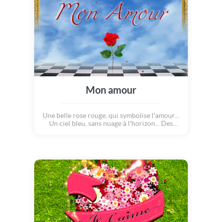
l'heureux(se) élu(e) !! N'attendez plus, dites
lui « Je t'aime » avec cette sublime cybercarte
!
Mon amour
Une belle rose rouge, qui symbolise l'amour...
Un ciel bleu, sans nuage à l'horizon... Des
milliers de coeurs qui battent la chamade... Et
nous deux, main dans la main, qui avançons
sur le même chemin. Je t'aime mon amour!