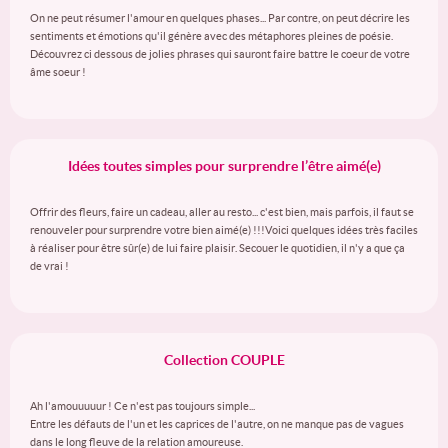
On ne peut résumer l'amour en quelques phases... Par contre, on peut décrire les
sentiments et émotions qu'il génère avec des métaphores pleines de poésie.
Découvrez ci dessous de jolies phrases qui sauront faire battre le coeur de votre
âme soeur !
Idées toutes simples pour surprendre l’être aimé(e)
Offrir des fleurs, faire un cadeau, aller au resto... c'est bien, mais parfois, il faut se
renouveler pour surprendre votre bien aimé(e) !!!Voici quelques idées très faciles
à réaliser pour être sûr(e) de lui faire plaisir. Secouer le quotidien, il n'y a que ça
de vrai !
Collection COUPLE
Ah l'amouuuuur ! Ce n'est pas toujours simple...
Entre les défauts de l'un et les caprices de l'autre, on ne manque pas de vagues
dans le long fleuve de la relation amoureuse.