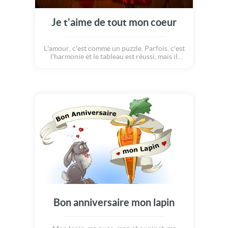
Je t'aime de tout mon coeur
L'amour, c'est comme un puzzle. Parfois, c'est
l'harmonie et le tableau est réussi, mais il
arrive que tout se mélange, que les pièces ne
s'imbriquent plus... Quoi qu'il arrive, les
pièces restent là, prêtes à être réunies.
L'Amour peut se défaire, mais surtout se
reconstruire et devenir encore plus fort!
Célébrons ce sentiment qui, chaque jour,
nous rempli de bonheur!
Bon anniversaire mon lapin