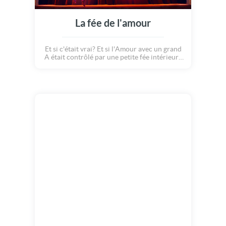
La fée de l'amour
Et si c'était vrai? Et si l'Amour avec un grand
A était contrôlé par une petite fée intérieure
qui batifolait autour de notre coeur... Ce
serait elle qui, comme par magie, ferait naitre
des paillons dans nos ventres, nous
enlèverait les mots de la bouche et nous
transformerait en guimauve devant tant de
tendresse et de douceur? Quelle jolie
métaphore pour représenter le sentiment le
plus profond : l'amour! Une carte Amour
parfaite pour souhaiter une joyeuse Saint
Valentin à notre moitié!