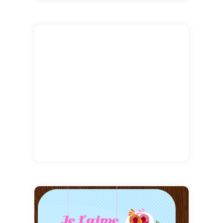
noire laisse apparaitre des milliers d'étoiles
filantes qui forment un coeur. Et un message
d'amour s'affiche dans le ciel : « je t'aime » !
Une vraie déclaration sous le signe de la
passion... Que c'est romantique !