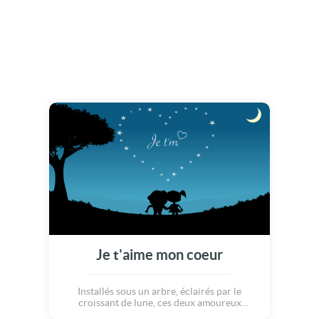
Je t'aime mon coeur
Installés sous un arbre, éclairés par le
croissant de lune, ces deux amoureux
regardent le ciel main dans la main... La nuit