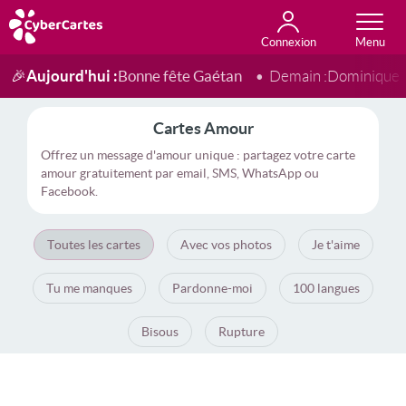
Connexion
Anniversaire
Fête du jour
Amour
Amitié
Merci
Toutes les cartes
Aujourd'hui :
Bonne fête Gaétan
🎉
Demain :
Dominique
Cartes Amour
Offrez un message d'amour unique : partagez votre carte
amour gratuitement par email, SMS, WhatsApp ou
Facebook.
Toutes les cartes
Avec vos photos
Je t'aime
Tu me manques
Pardonne-moi
100 langues
Bisous
Rupture