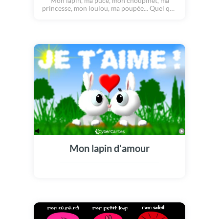
Mon lapin, ma puce, mon choupinet, ma
princesse, mon loulou, ma poupée... Quel que
soit votre petit surnom, cette jolie carte veut
dire ce qu'elle veut dire! C'est à dire? Ben...
Que vous êtes amoureux et inséparable
comme un lapin et sa carotte, comme un ciel
et ses étoiles, comme une pizza et ses olives!
Bref, joyeux anniversaire et choisissez bien le
cadeau!
Mon lapin d'amour