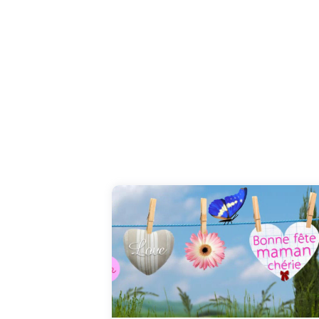
Bonté, gentillesse, gaieté, amour, douceur,