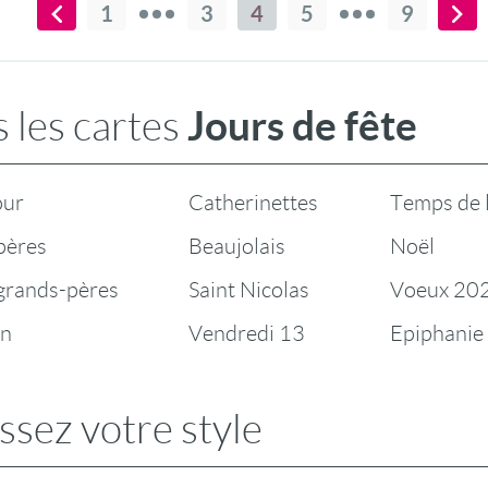
1
3
4
5
9
Jours de fête
 les cartes
our
Catherinettes
Temps de 
pères
Beaujolais
Noël
 grands-pères
Saint Nicolas
Voeux 20
en
Vendredi 13
Epiphanie
ssez votre style