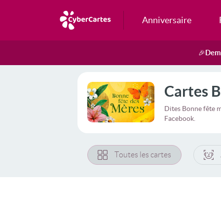
Anniversaire
Dema
🎉
Cartes B
Dites Bonne fête m
Facebook.
Toutes les cartes