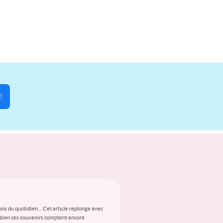
!
ions du quotidien… Cet article replonge avec
mbien ces souvenirs comptent encore