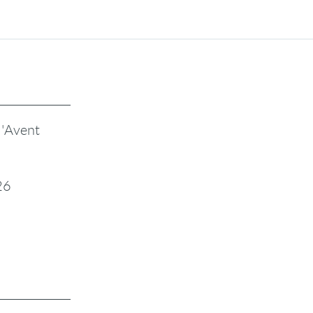
l'Avent
26