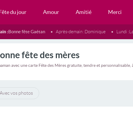
Fête du jour
Amour
Amitié
Merci
in :
Bonne fête Gaétan
Après-demain :
Dominique
Lundi :
L
onne fête des mères
aman avec une carte Fête des Mères gratuite, tendre et personnalisable,
Avec vos photos