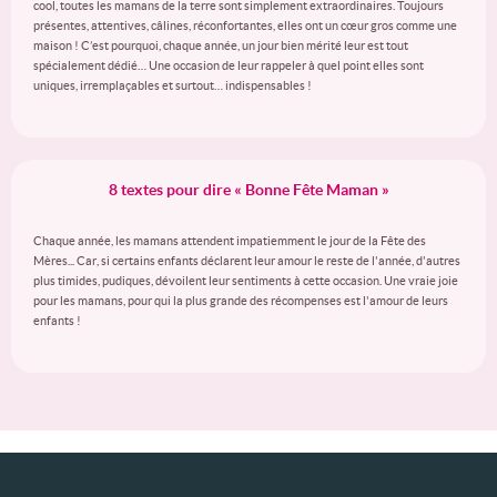
cool, toutes les mamans de la terre sont simplement extraordinaires. Toujours
présentes, attentives, câlines, réconfortantes, elles ont un cœur gros comme une
maison ! C’est pourquoi, chaque année, un jour bien mérité leur est tout
spécialement dédié… Une occasion de leur rappeler à quel point elles sont
uniques, irremplaçables et surtout… indispensables !
8 textes pour dire « Bonne Fête Maman »
Chaque année, les mamans attendent impatiemment le jour de la Fête des
Mères... Car, si certains enfants déclarent leur amour le reste de l'année, d'autres
plus timides, pudiques, dévoilent leur sentiments à cette occasion. Une vraie joie
pour les mamans, pour qui la plus grande des récompenses est l'amour de leurs
enfants !