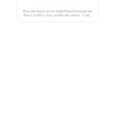
Rien de mieux qu'un magnifique bouquet de
fleurs à offrir pour la fête des mères ! Cette
carte douce et colorée donnera un peu de
bonheur et d'émerveillement à toutes les
mamans qui la recevront...