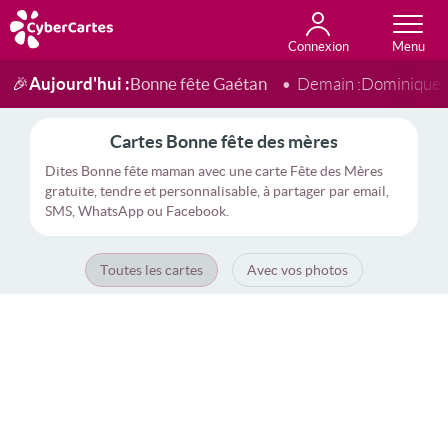
Connexion
Anniversaire
Fête du jour
Amour
Amitié
Merci
Toutes les cartes
Aujourd'hui :
Bonne fête Gaétan
🎉
Demain :
Dominique
Cartes Bonne fête des mères
Dites Bonne fête maman avec une carte Fête des Mères
gratuite, tendre et personnalisable, à partager par email,
SMS, WhatsApp ou Facebook.
Toutes les cartes
Avec vos photos