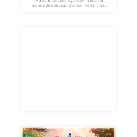
Il y a dans chaque regard de maman un
monde de douceur, d'amour et de rires.
Aujourd'hui, on célèbre cet amour infini,
celui qui fait grandir, sourire, rêver... À
travers ces animaux mignons, le bonheur
jaillit !