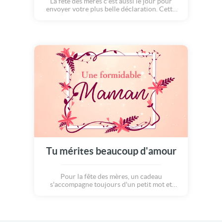
La fête des mères c'est aussi le jour pour
envoyer votre plus belle déclaration. Cette
carte animée et musicale est idéale : Merci
d'être toi, tu fais de moi un meilleur papa et
un meilleur mari. Joyeuse fête des mères !
Tu mérites beaucoup d'amour
Pour la fête des mères, un cadeau
s'accompagne toujours d'un petit mot et
CyberCartes se charge de l'acheminer dans
les plus brefs délais. ce mot pour une
formidable maman : personne en ce jour ne
mérite plus que toi autant de bonheur et