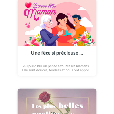
que toutes les mamans méritent le meilleur !
Souhaitez la plus belle fête des mères avec
cette carte accompagnée d'une douce
mélodie <3 Bonne fête maman !
Une fête si précieuse ...
Aujourd'hui on pense à toutes les mamans...
Elle sont douces, tendres et nous ont apporté
tellement de bonheur. Envoyons-leur de la
douceur et du réconfort, et remercions-les
du fond du coeur avec cette carte pleine de
féérie...