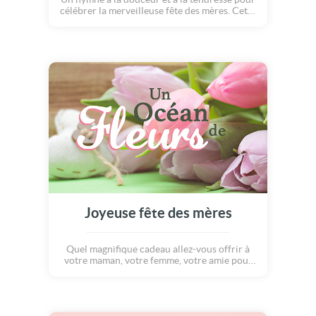
célébrer la merveilleuse fête des mères. Cette
carte élégante nous rappelle à quel point
l'amour d'une mère est important ! Un
chaleureux hommage à toutes les mamans.
Joyeuse fête des mères
Quel magnifique cadeau allez-vous offrir à
votre maman, votre femme, votre amie pour
célébrer la fête des mères extraordinaires
que vous connaissez ? Un océan de câlins ?
Des tonnes de fleurs ? De bons voeux pour
souhaiter une vie entière de bonheur... parce