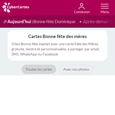
Connexion
Anniversaire
Fête du jour
Amour
Amitié
Merci
Toutes les cartes
Aujourd'hui :
Bonne fête Dominique
🎉
Après-demain :
L
Cartes Bonne fête des mères
Dites Bonne fête maman avec une carte Fête des Mères
gratuite, tendre et personnalisable, à partager par email,
SMS, WhatsApp ou Facebook.
Toutes les cartes
Avec vos photos