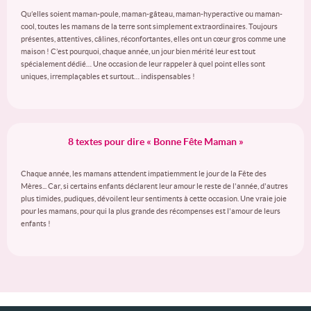
Qu’elles soient maman-poule, maman-gâteau, maman-hyperactive ou maman-
cool, toutes les mamans de la terre sont simplement extraordinaires. Toujours
présentes, attentives, câlines, réconfortantes, elles ont un cœur gros comme une
maison ! C’est pourquoi, chaque année, un jour bien mérité leur est tout
spécialement dédié… Une occasion de leur rappeler à quel point elles sont
uniques, irremplaçables et surtout… indispensables !
8 textes pour dire « Bonne Fête Maman »
Chaque année, les mamans attendent impatiemment le jour de la Fête des
Mères... Car, si certains enfants déclarent leur amour le reste de l'année, d'autres
plus timides, pudiques, dévoilent leur sentiments à cette occasion. Une vraie joie
pour les mamans, pour qui la plus grande des récompenses est l'amour de leurs
enfants !