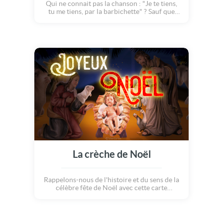
Qui ne connait pas la chanson : "Je te tiens,
tu me tiens, par la barbichette" ? Sauf que
cette version spéciale Noël est un peu...
améliorée ;o) Regardons ces deux drôles de
chiens s'amusent à celui qui rira le premier.
Joyeux Noël sous le signe de l'humour !
La crèche de Noël
Rappelons-nous de l'histoire et du sens de la
célèbre fête de Noël avec cette carte
présentant la crèche à l'époque de Jésus...
Souhaitons un merveilleux Noël et
transmettons à ceux qui comptent les valeurs
de partage et de générosité qui sont liés à