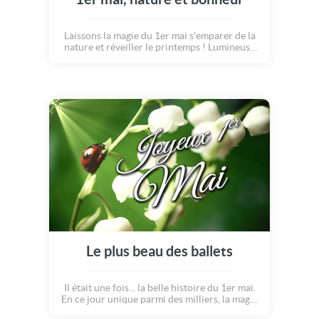
Laissons la magie du 1er mai s'emparer de la
nature et réveiller le printemps ! Lumineuse
et enchantée, cette étincelle de bonheur
viendra apporter la joie et la chance dans la
vie de vos proches, en ce jour de fête. Une
jolie façon d'envoyer ses bons voeux à
l'occasion de la journée du muguet, qui
immortalise également la fête du travail en
France !!! Souhaitez le meilleur, vive les
papillons, vive les fleurs !
Le plus beau des ballets
Il était une fois... la belle histoire du 1er mai.
En ce jour unique parmi des milliers, la magie
opère comme une petite fée. Enchantées,