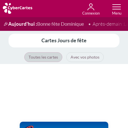
Connexion
Anniversaire
Fête du jour
Amour
Amitié
Merci
Toutes les cartes
Aujourd'hui :
Bonne fête Dominique
🎉
Après-demain :
L
Cartes Jours de fête
Toutes les cartes
Avec vos photos