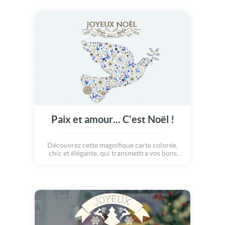
cette jolie carte et ses magnifiques photos à
vos proches pour leur souhaiter le meilleur
pour la nouvelle année !
Paix et amour... C'est Noël !
Découvrez cette magnifique carte colorée,
chic et élégante, qui transmettra vos bons
voeux de Noël aux membres de votre famille,
vos proches et amis, vos collègues et voisins...
Bref, tous ceux à qui vous souhaitez le
meilleur pour les fêtes ! Joyeux Noël à vous
et profitez !