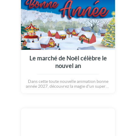
Le marché de Noël célèbre le
nouvel an
Dans cette toute nouvelle animation bonne
année 2027, découvrez la magie d'un superbe
marché de Noël. L'ambiance de cette fin
d'année et bien présente dans nos coeurs. La
magie de ces instants illumine ce village.
Nous découvrons tour à tour un carrousel.
Ce manège est le centre d'intérêt de tous les
enfants, puis direction vers une magnifique
cathédrale qui s'illumine, sans oublier le
sapin de noël qui trône au milieu du village.