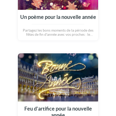
Un poème pour la nouvelle année
Partagez les bons moments de la période des
fêtes de fin d'année avec vos proches : le
sapin décoré de boules et guirlandes, le feu
réconfortant de cheminée, les délicieux
gâteaux à fabriquer, les repas de famille et les
moments entre amis, la joie, l'amour et la paix
!! Vivez pleinement ces beaux moments qui
deviendront de beaux souvenirs :o)
Feu d'artifice pour la nouvelle
année