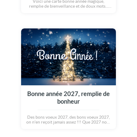
Voici une carte bonne année magique,
remplie de bienveillance et de doux mots...
Souhaiter le meilleur du meilleur à nos
proches pour la nouvelle année, il n'y a que
ça de vrai ! Découvrez ce joie poème :
"Avançons paisiblement vers la joie, l'amitié
et l'humour, fêtons ensemble ces nouveaux
jours qui annoncent une année pleine
d'amour !!!" Meilleurs voeux 2027 !
Bonne année 2027, remplie de
bonheur
Des bons voeux 2027, des bons voeux 2027,
on n'en reçoit jamais assez !!! Que 2027 nous
fasse traverser de nouveaux paysages
enchantés, au gré d'un vent de bonheur qu'il
remplisse nos coeurs de chaleur... Envoyez