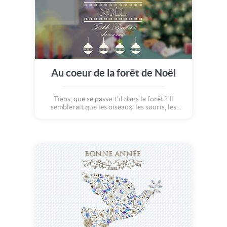
Au coeur de la forêt de Noël
Tiens, que se passe-t'il dans la forêt ? Il
semblerait que les oiseaux, les souris, les
lapins et tous les autres animaux se
préparent pour accueillir la jolie fête de Noël
!!! Cadeaux, bûche gourmande, guirlandes,
lumières, la nature se prépare et revêt son
habit de fête pour célébrer ce moment
magique, tous ensemble ! Transmettez ce joli
petit dessin animé de Noël à tous les petits (et
grands) enfants et partagez les belles valeurs
de bienveillance et de générosité avec tous
ceux que vous aimez !