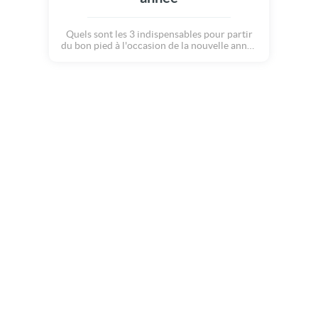
Quels sont les 3 indispensables pour partir
du bon pied à l'occasion de la nouvelle année
? La Santé, l'Amour et le Bonheur, bien sûr !
Les 3 sont inséparables pour pouvoir vivre
une année toute en douceur... Souhaitez le
meilleurs aux personnes qui sont chères à
votre coeur et envoyez-leur les meilleurs
voeux !!!