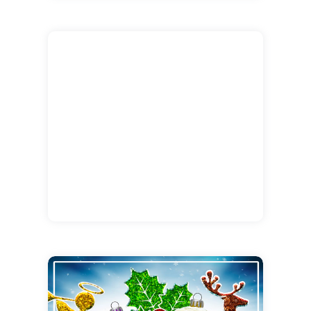
ensorcelées d'amour et de tendresse, les
cloches du muguet viennent apporter leur
doux parfum de bonheur, dans toutes les
demeures. Quel plaisir d'entrer chez soi et de
sentir la douce fragrance de la joie !!! Alors,
cette année faites-en profiter vos proches, et
envoyez cette magnifique carte au genre
inimitable, accompagnée d'un vrai brin de
muguet. En plus d'être magique, il portera
chance durant toute l'année à ceux et celles
qui se laisseront envouter. Un brin virtuel +
un brin en vrai de vrai : quelle bonne idée !