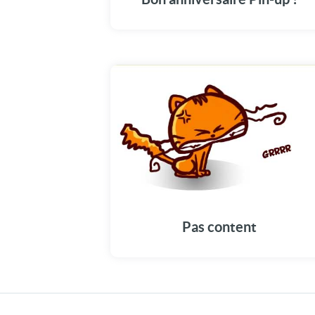
Joyeux anniversaire super glamour, ma pin
up !
Pas content