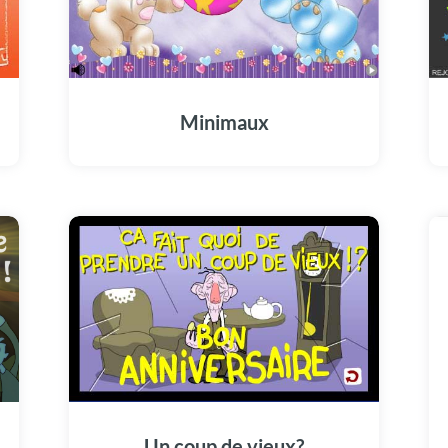
Minimaux
s
u
Un coup de vieux?