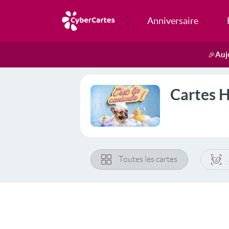
Anniversaire
Auj
🎉
Cartes 
Toutes les cartes