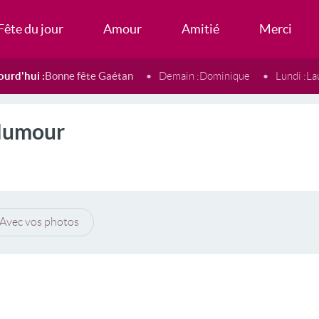
Fête du jour
Amour
Amitié
Merci
ourd'hui :
Bonne fête Gaétan
Demain :
Dominique
Lundi :
La
Humour
Avec vos photos