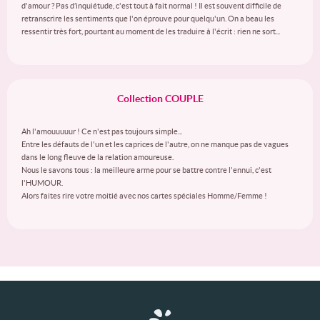
d'amour ? Pas d’inquiétude, c'est tout à fait normal ! Il est souvent difficile de
retranscrire les sentiments que l'on éprouve pour quelqu'un. On a beau les
ressentir très fort, pourtant au moment de les traduire à l'écrit : rien ne sort...
Collection COUPLE
Ah l'amouuuuur ! Ce n'est pas toujours simple...
Entre les défauts de l'un et les caprices de l'autre, on ne manque pas de vagues
dans le long fleuve de la relation amoureuse.
Nous le savons tous : la meilleure arme pour se battre contre l'ennui, c'est
l'HUMOUR.
Alors faites rire votre moitié avec nos cartes spéciales Homme/Femme !