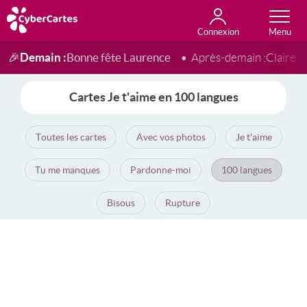
Connexion
Anniversaire
Fête du jour
Amour
Amitié
Merci
Toutes les cartes
Demain :
Bonne fête Laurence
🎉
Après-demain :
Claire
Cartes Je t'aime en 100 langues
Toutes les cartes
Avec vos photos
Je t'aime
Tu me manques
Pardonne-moi
100 langues
Bisous
Rupture