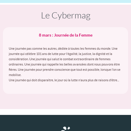
Le Cybermag
8 mars : Journée de la Femme
Une journée pas comme les autres, dédiée à toutes les femmes du monde. Une
journée qui célèbre 101 ans de lutte pour l’égalité, la justice, la dignité et la
considération. Une journée qui salut le combat extraordinaire de femmes
ordinaires. Une journée qui rappelle les belles avancées dont nous pouvons être
fières. Une journée pour prendre conscience que tout est possible, lorsque l’on se
mobilise.
Une journée qui doit disparaître, le jour où la lutte n’aura plus de raisons d’être...