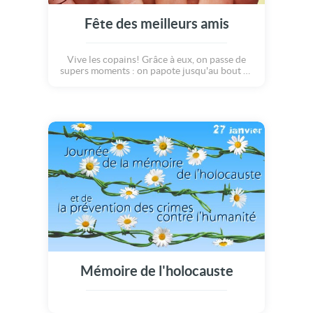
Fête des meilleurs amis
Vive les copains! Grâce à eux, on passe de
supers moments : on papote jusqu'au bout de
la nuit, on rit comme des enfants qui font des
bêtises, on débat sur des sujets sérieux, on
refait le monde et surtout, on fait la fête et on
profite de la vie tous ensemble! Vive les
meilleurs amis, pour la vie!
Mémoire de l'holocauste