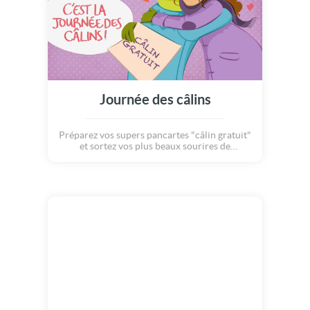
Journée des câlins
Préparez vos supers pancartes "câlin gratuit"
et sortez vos plus beaux sourires de
réconfort : la journée des câlins arrive le 21
janvier ! Voilà un joli évènement à célébrer
comme il se doit... Avec des centaines de
milliers d'accolades chaleureuses ! Bonne
journée du câlin et de la tendresse !