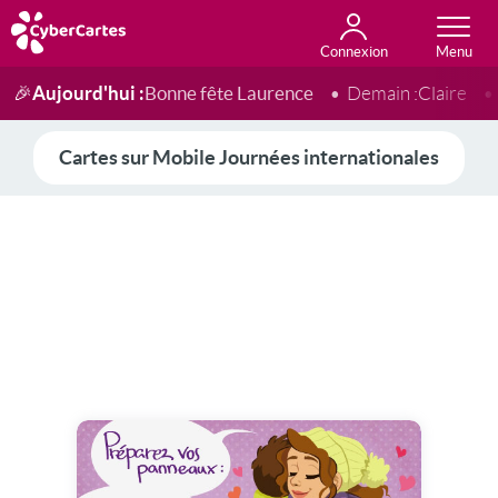
Connexion
Anniversaire
Fête du jour
Amour
Amitié
Merci
Toutes les cartes
Aujourd'hui :
Bonne fête Laurence
🎉
Demain :
Claire
Cartes sur Mobile Journées internationales