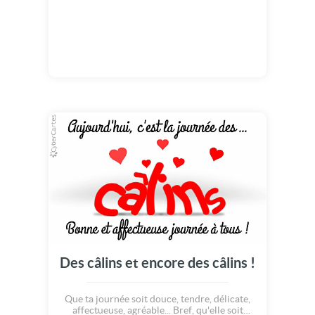
Des câlins et encore des câlins !
Que ta journée soit douce, tendre, délicate,
affectueuse, agréable... Bref, qu'elle soit