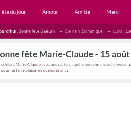
Fête du jour
Amour
Amitié
Merci
ourd'hui :
Bonne fête Gaétan
Demain :
Dominique
Lundi :
La
onne fête Marie-Claude - 15 août
e fête à Marie-Claude avec une carte virtuelle personnalisée à envoyer
 pour lui faire plaisir en quelques clics.