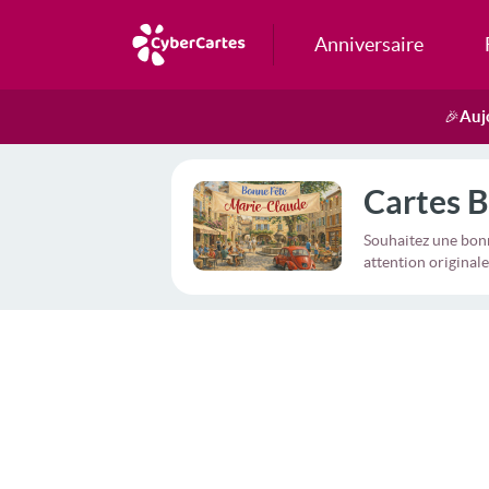
Anniversaire
Auj
🎉
Cartes B
Souhaitez une bonn
attention originale