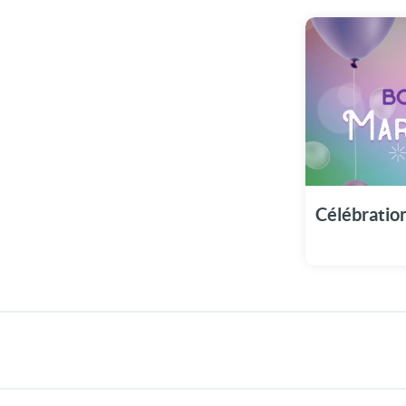
Sublimez le 1
notre c
Célébration