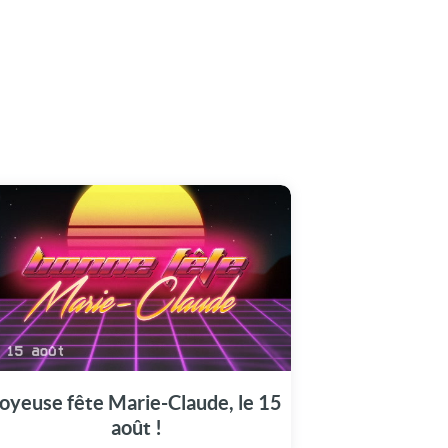
Le 15 août, découvrez notre vidéo dédiée
pour célébrer la magnifique journée de
Marie-Claude.
oyeuse fête Marie-Claude, le 15
août !