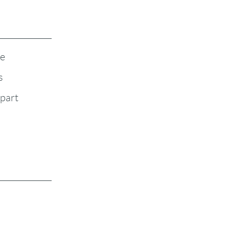
te
s
-part