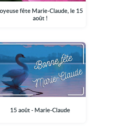
notre carte pleine d'émotions.
oyeuse fête Marie-Claude, le 15
août !
Illuminez la journée de Marie-Claude avec
notre message vidéo unique (15 août).
15 août - Marie-Claude