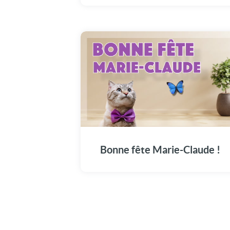
Rejoignez-nous pour fêter Marie-Claude
avec une carte vidéo touchante ce 15 août.
Bonne fête Marie-Claude !