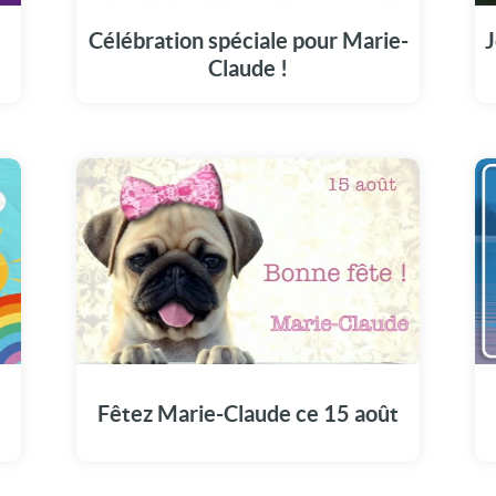
pour célébrer la magnifique journée de
Marie-Claude.
Célébration spéciale pour Marie-
J
Claude !
Le 15 août, joignez-vous à la fête en
visionnant notre vidéo spécialement pour
Marie-Claude.
5
Fêtez Marie-Claude ce 15 août