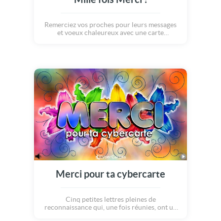
Remerciez vos proches pour leurs messages
et voeux chaleureux avec une carte
lumineuse ! Ces mots doux qui réchauffent
nos coeurs, et nous comblent à chaque fois
de bonheur, méritent bien un grand merci en
retour.
Merci pour ta cybercarte
Cinq petites lettres pleines de
reconnaissance qui, une fois réunies, ont un
énorme pouvoir ! Voici une jolie carte qui