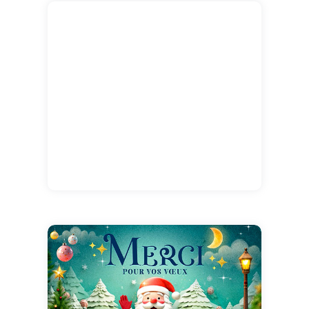
pour être GROS, il est gros, écrasant même !
Je ne fais pas les choses à moitié, hein ?