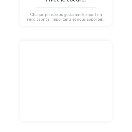
Chaque pensée ou geste tendre que l'on
reçoit sont si importants et nous apportent
tant de bonheur... Remercions avec cette
carte pleine de bonne humeur, ceux qui ont
su nous faire tant plaisir, Merci !