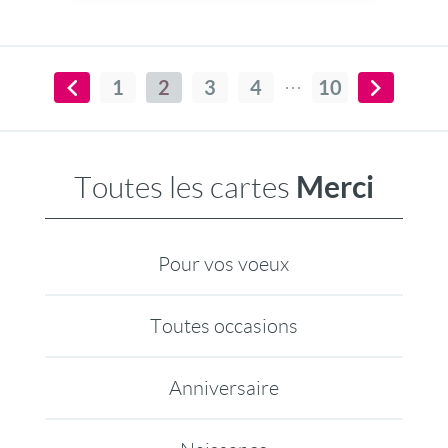
vous permettra de remercier
chaleureusement pour une gentille attention
qui vous a touché en plein coeur...
1
2
3
4
10
Merci
Toutes les cartes
Pour vos voeux
Toutes occasions
Anniversaire