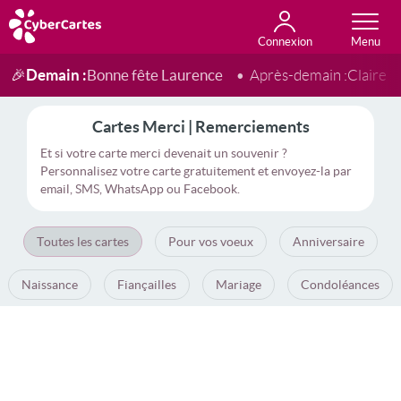
Connexion
Anniversaire
Fête du jour
Amour
Amitié
Merci
Toutes les cartes
Demain :
Bonne fête Laurence
🎉
Après-demain :
Claire
Cartes Merci | Remerciements
Et si votre carte merci devenait un souvenir ?
Personnalisez votre carte gratuitement et envoyez-la par
email, SMS, WhatsApp ou Facebook.
Toutes les cartes
Pour vos voeux
Anniversaire
Naissance
Fiançailles
Mariage
Condoléances