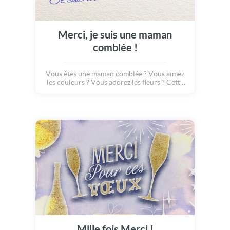
Merci, je suis une maman
comblée !
Vous êtes une maman comblée ? Vous aimez
les couleurs ? Vous adorez les fleurs ? Cette
jolie carte va vous ravir... Une création pleine
d'amour, sur une musique douce, avec de
jolis mots remplis de poésie et de douceur,
pour dire, tout simplement... MERCI ! Alors,
si vous avez reçu un gentil cadeau, une belle
carte, une tendre pensée : n'hésitez pas à
l'envoyer !
Mille fois Merci !