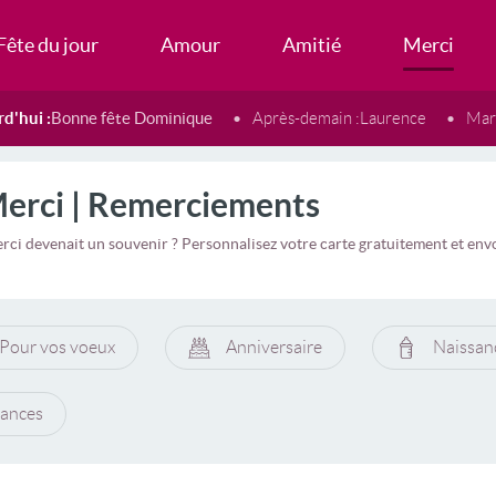
Fête du jour
Amour
Amitié
Merci
d'hui :
Bonne fête Dominique
Après-demain :
Laurence
Mard
Merci | Remerciements
merci devenait un souvenir ? Personnalisez votre carte gratuitement et e
Pour vos voeux
Anniversaire
Naissan
ances