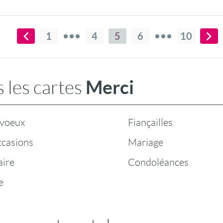
1
4
5
6
10
Merci
 les cartes
 voeux
Fiançailles
ccasions
Mariage
aire
Condoléances
e