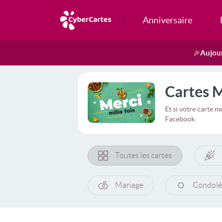
Anniversaire
Aujour
🎉
Cartes 
Et si votre carte 
Facebook.
Toutes les cartes
Mariage
Condolé