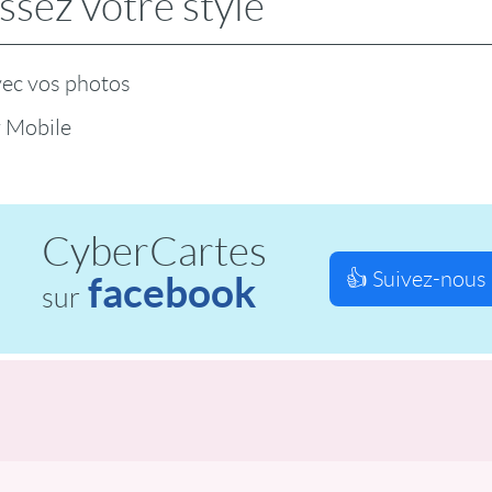
ssez votre style
vec vos photos
r Mobile
CyberCartes
👍 Suivez-nous 
facebook
sur