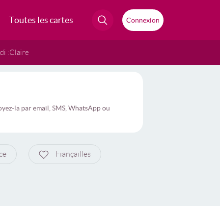
Toutes les cartes
Connexion
i :
Claire
nvoyez-la par email, SMS, WhatsApp ou
ce
Fiançailles