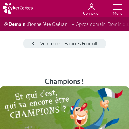
Connexion
Anniversaire
Fête du jour
Amour
Amitié
Merci
Toutes les cartes
Demain :
Bonne fête Gaétan
🎉
Après-demain :
Dominiqu
Voir toutes les cartes Football
Champions !