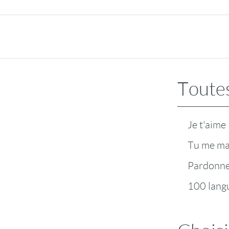
les animaux) !
Toutes
Je t'aime
Tu me m
Pardonn
100 lang