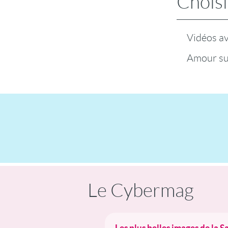
Choisi
Vidéos a
Amour su
Le Cybermag
Les plus belles images de la S