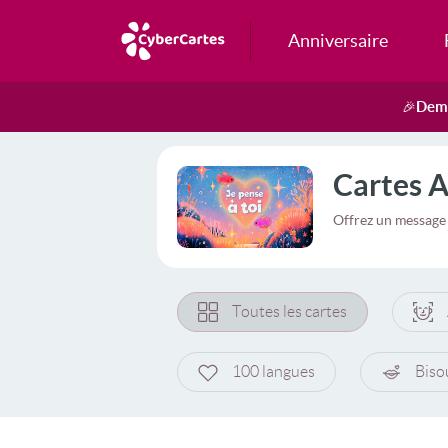
Anniversaire
Dema
🎉
Cartes 
Offrez un message
Toutes les cartes
100 langues
Biso