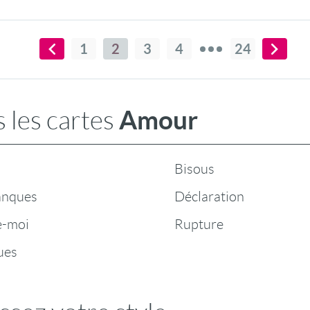
1
2
3
4
24
Amour
 les cartes
Bisous
anques
Déclaration
e-moi
Rupture
ues