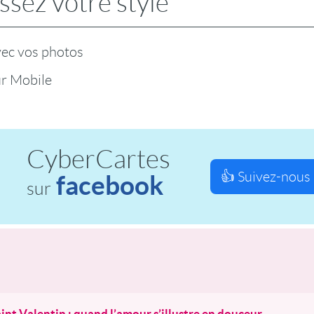
ssez votre style
vec vos photos
r Mobile
CyberCartes
👍 Suivez-nous 
facebook
sur
aint Valentin : quand l’amour s’illustre en douceur