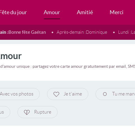
Fête du jour
Amour
Amitié
Merci
in :
Bonne fête Gaétan
Après-demain :
Dominique
Lundi :
L
Amour
 d'amour unique : partagez votre carte amour gratuitement par email, S
Avec vos photos
Je t'aime
Tu me man
us
Rupture