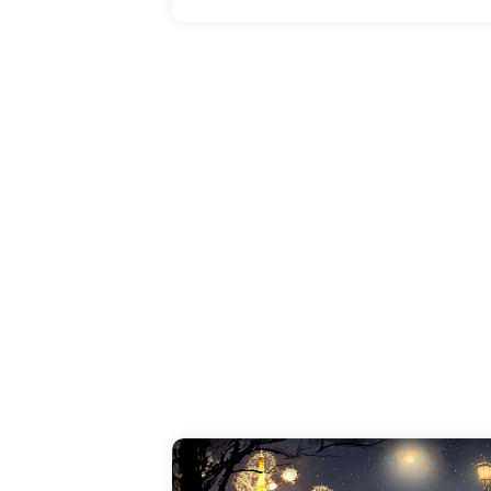
vous l'aimez très fort et pour toujours ! Dite
je t'aime avec une carte et nourrissez votre
amour l'un pour l'autre :)