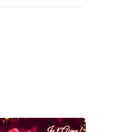
chance que l'on a de partager sa vie avec la
personne que l'on aime. "Je ne sais où va mon
chemin, mais je marche mieux, quand ma
main serre la tienne... Je t'aime" ! A envoyer à
LA personne que vous avez choisit pour la vie
!