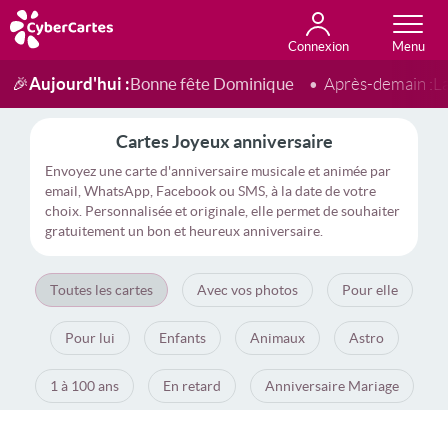
Connexion
Anniversaire
Fête du jour
Amour
Amitié
Merci
Toutes les cartes
Aujourd'hui :
Bonne fête Dominique
🎉
Après-demain :
L
Cartes Joyeux anniversaire
Envoyez une carte d'anniversaire musicale et animée par
email, WhatsApp, Facebook ou SMS, à la date de votre
choix. Personnalisée et originale, elle permet de souhaiter
gratuitement un bon et heureux anniversaire.
Toutes les cartes
Avec vos photos
Pour elle
Pour lui
Enfants
Animaux
Astro
1 à 100 ans
En retard
Anniversaire Mariage