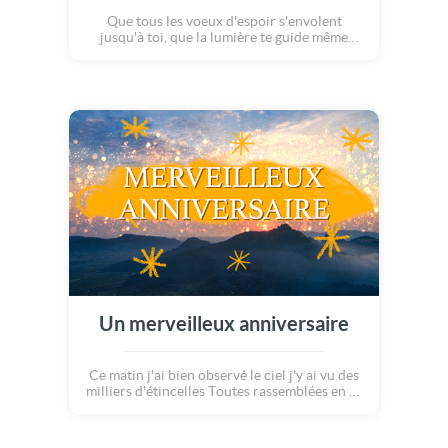
Que tous les voeux d'espoir s'envolent
jusqu'à toi, que la lumière te guide même
dans la nuit, et que dans le jardin de la vie,
chaque jour t'épanouisse... Que chaque
souvenir précieux reste gravé à jamais. Une
belle carte anniversaire fleurie pour cette
merveilleuse personne. Joyeux anniversaire !
Un merveilleux anniversaire
Ce matin j'ai bien observé le ciel j'y ai vu des
milliers d'étincelles Toutes rassemblées en ce
jour si particulier Transportant avec elles,
Bonheur, Amour et Santé Aujourd'hui, cette
joie remplie notre atmosphère Merveilleux