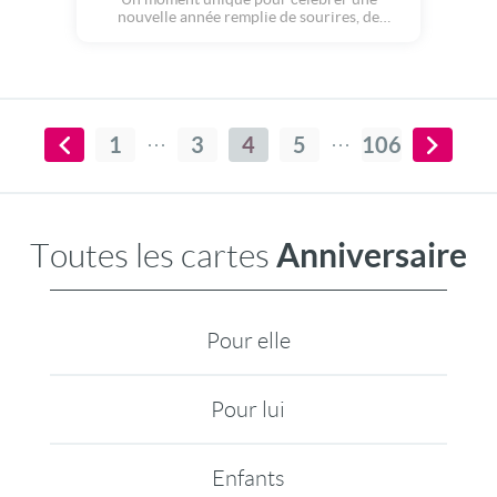
nouvelle année remplie de sourires, de
bonheur et de belles surprises. Que cette
carte apporte une touche de magie et de
douceur à cette journée spéciale !
1
3
4
5
106
Anniversaire
Toutes les cartes
Pour elle
Pour lui
Enfants