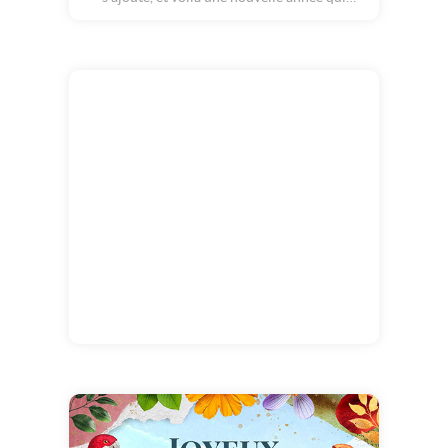
démarre en swing ! Que les cadeaux, les
étoiles et les sourires improvisent la plus
joyeuse des mélodies partageons cette carte
pleine de bonne humeur a ceux qui célèbrent
leur anniversaire !