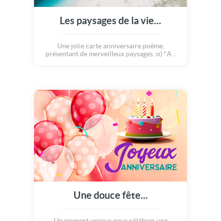
Les paysages de la vie...
Une jolie carte anniversaire poème,
présentant de merveilleux paysages :o) "Au
gré des paysages, tu laisses sur ton passage, le
doux parfum du bonheur, riche de milles
saveurs, malgré le temps qui passe, tu chasses
tous les orages, et remplis de chaleur nos
âmes et nos coeurs" Joyeux anniversaire !
Une douce fête...
Un moment unique pour célébrer une