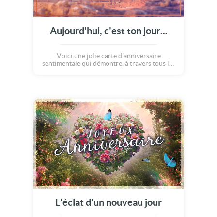
Aujourd'hui, c'est ton jour...
Voici une jolie carte d'anniversaire
sentimentale qui démontre, à travers tous les
moments de la vie, à quel point il est
important de célébrer chaque jour, chaque
instant, chaque seconde avec préciosité. En
souhaitant un joyeux anniversaire, on
immortalise les années qui passent, qui
laissent de jolies traces, des souvenirs, des
moments uniques... Alors, envoyez vos jolis
voeux et marquez le coup pour que LA
personne qui compte dans votre coeur se
souvienne de votre attention !
L'éclat d'un nouveau jour