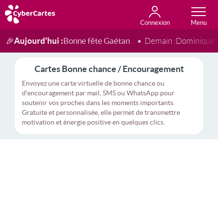
Connexion
Anniversaire
Fête du jour
Amour
Amitié
Merci
Toutes les cartes
Aujourd'hui :
Bonne fête Gaétan
🎉
Demain :
Dominique
Cartes Bonne chance / Encouragement
Envoyez une carte virtuelle de bonne chance ou
d'encouragement par mail, SMS ou WhatsApp pour
soutenir vos proches dans les moments importants.
Gratuite et personnalisée, elle permet de transmettre
motivation et énergie positive en quelques clics.