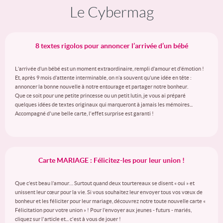
Le Cybermag
8 textes rigolos pour annoncer l’arrivée d’un bébé
L’arrivée d’un bébé est un moment extraordinaire, rempli d’amour et d’émotion !
Et, après 9 mois d’attente interminable, on n’a souvent qu’une idée en tête :
annoncer la bonne nouvelle à notre entourage et partager notre bonheur.
Que ce soit pour une petite princesse ou un petit lutin, je vous ai préparé
quelques idées de textes originaux qui marqueront à jamais les mémoires...
Accompagné d'une belle carte, l'effet surprise est garanti !
Carte MARIAGE : Félicitez-les pour leur union !
Que c’est beau l’amour… Surtout quand deux tourtereaux se disent « oui » et
unissent leur cœur pour la vie. Si vous souhaitez leur envoyer tous vos vœux de
bonheur et les féliciter pour leur mariage, découvrez notre toute nouvelle carte «
Félicitation pour votre union » ! Pour l’envoyer aux jeunes - futurs - mariés,
cliquez sur l'article et... c'est à vous de jouer !