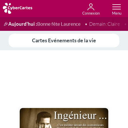
Connexion
Anniversaire
Fête du jour
Amour
Amitié
Merci
Toutes les cartes
Aujourd'hui :
Bonne fête Laurence
🎉
Demain :
Claire
Cartes Evénements de la vie