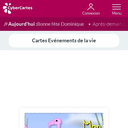
Connexion
Anniversaire
Fête du jour
Amour
Amitié
Merci
Toutes les cartes
Aujourd'hui :
Bonne fête Dominique
🎉
Après-demain :
L
Cartes Evénements de la vie