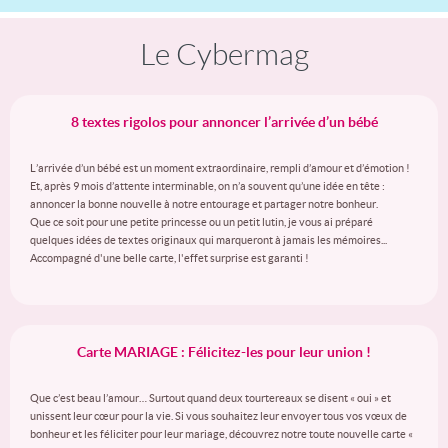
Le Cybermag
8 textes rigolos pour annoncer l’arrivée d’un bébé
L’arrivée d’un bébé est un moment extraordinaire, rempli d’amour et d’émotion !
Et, après 9 mois d’attente interminable, on n’a souvent qu’une idée en tête :
annoncer la bonne nouvelle à notre entourage et partager notre bonheur.
Que ce soit pour une petite princesse ou un petit lutin, je vous ai préparé
quelques idées de textes originaux qui marqueront à jamais les mémoires...
Accompagné d'une belle carte, l'effet surprise est garanti !
Carte MARIAGE : Félicitez-les pour leur union !
Que c’est beau l’amour… Surtout quand deux tourtereaux se disent « oui » et
unissent leur cœur pour la vie. Si vous souhaitez leur envoyer tous vos vœux de
bonheur et les féliciter pour leur mariage, découvrez notre toute nouvelle carte «