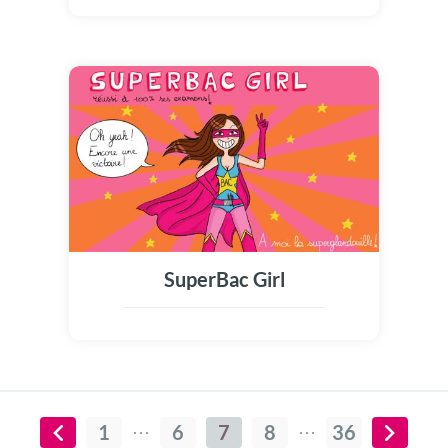
SuperBac Girl
1
6
7
8
36