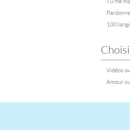
Tu me m
Pardonn
100 lang
Choisi
Vidéos a
Amour su