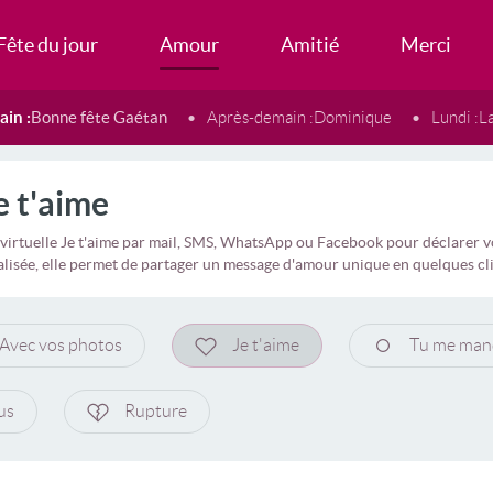
Fête du jour
Amour
Amitié
Merci
in :
Bonne fête Gaétan
Après-demain :
Dominique
Lundi :
L
e t'aime
virtuelle Je t'aime par mail, SMS, WhatsApp ou Facebook pour déclarer v
lisée, elle permet de partager un message d'amour unique en quelques cli
Avec vos photos
Je t'aime
Tu me man
us
Rupture