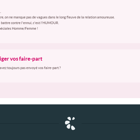
.
autre, on ne manque pas de vagues dans le long fleuve de la relation amoureuse.
e battre contre l'ennui, c'est l'HUMOUR.
s spéciales Homme/Femme !
ger vos faire-part
'avez toujours pas envoyé vos faire-part ?