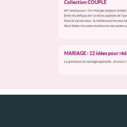
Collection COUPLE
Ah l'amouuuuur ! Ce n'est pas toujours simple..
Entre les défauts de l'un et les caprices de l'
Nous le savons tous : la meilleure arme pour s
Alors faites rire votre moitié avec nos carte
MARIAGE : 12 idées pour rédi
Le grand jour du mariage approche... et vous n