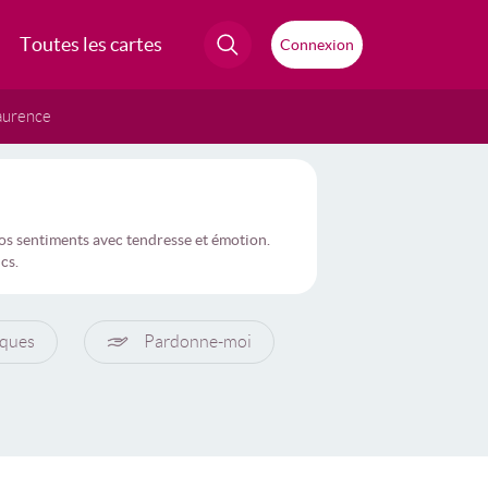
Toutes les cartes
Connexion
aurence
os sentiments avec tendresse et émotion.
cs.
ques
Pardonne-moi