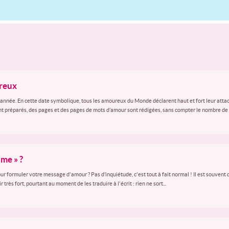
ureux
 l’année. En cette date symbolique, tous les amoureux du Monde déclarent haut et fort leur atta
nt préparés, des pages et des pages de mots d’amour sont rédigées, sans compter le nombre de 
ime » ?
r formuler votre message d'amour ? Pas d’inquiétude, c'est tout à fait normal ! Il est souvent di
rès fort, pourtant au moment de les traduire à l'écrit : rien ne sort...