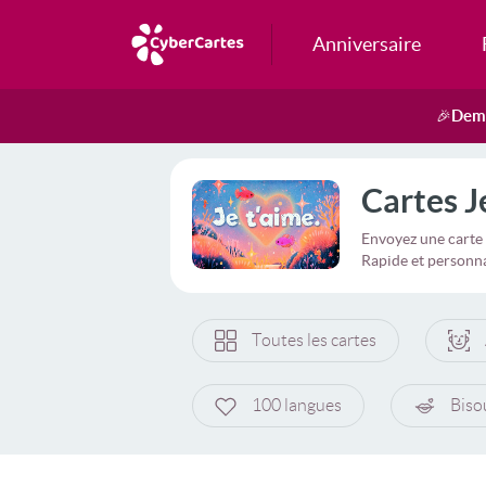
Anniversaire
Dema
🎉
Cartes J
Envoyez une carte 
Rapide et personna
Toutes les cartes
100 langues
Biso