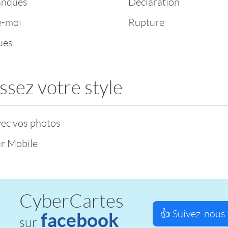
anques
Déclaration
e-moi
Rupture
ues
ssez votre style
vec vos photos
r Mobile
CyberCartes
👍 Suivez-nous 
facebook
sur