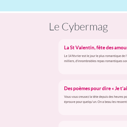
Le Cybermag
La St Valentin, fête des amo
Le 14 février est le jour le plus romantique de
milliers, d’innombrables repas romantiques so
Des poèmes pour dire « Je t’a
Vous vous creusez la tête depuis des heures pou
éprouve pour quelqu'un. On a beau les ressentir t