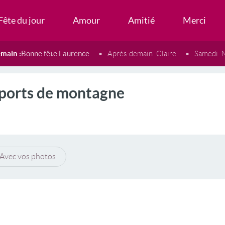
Fête du jour
Amour
Amitié
Merci
main :
Bonne fête Laurence
Après-demain :
Claire
Samedi :
Sports de montagne
Avec vos photos