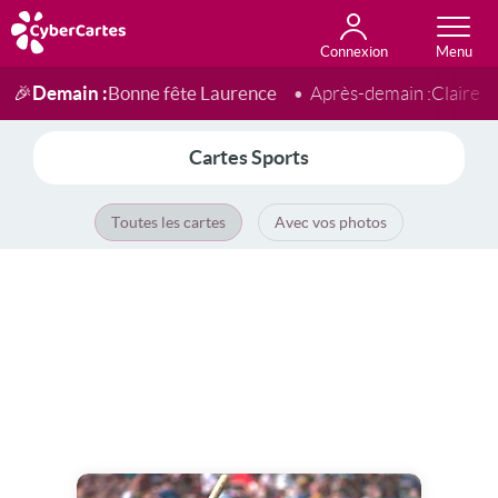
Connexion
Anniversaire
Fête du jour
Amour
Amitié
Merci
Toutes les cartes
Demain :
Bonne fête Laurence
🎉
Après-demain :
Claire
Cartes Sports
Toutes les cartes
Avec vos photos