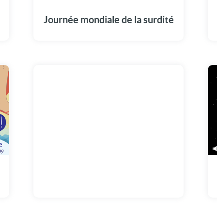
n
n
Journée mondiale de la surdité
!