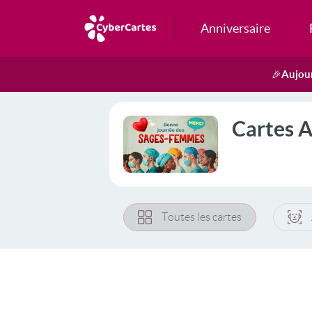
Anniversaire
Aujour
🎉
Cartes 
Toutes les cartes