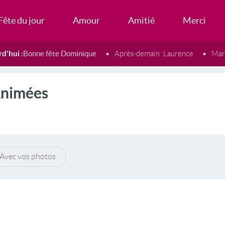
Fête du jour
Amour
Amitié
Merci
d'hui :
Bonne fête Dominique
Après-demain :
Laurence
Mard
Animées
Avec vos photos