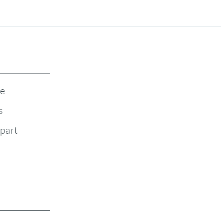
te
s
-part