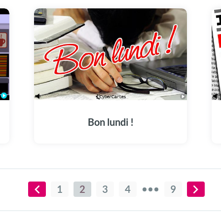
Bon lundi !
1
2
3
4
9