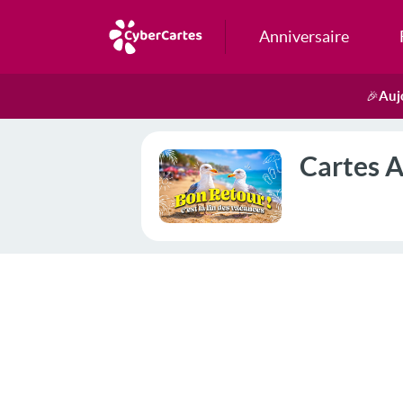
Anniversaire
Auj
🎉
Cartes A