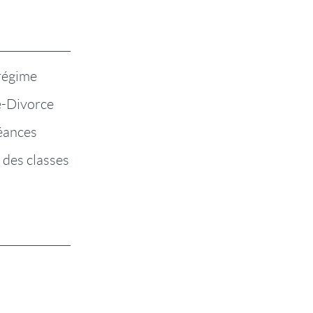
 régime
-Divorce
éances
 des classes