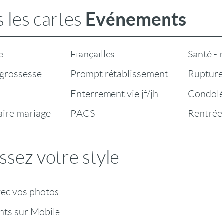
Evénements
 les cartes
e
Fiançailles
Santé -
grossesse
Prompt rétablissement
Rupture
Enterrement vie jf/jh
Condol
aire mariage
PACS
Rentrée
ssez votre style
vec vos photos
ts sur Mobile