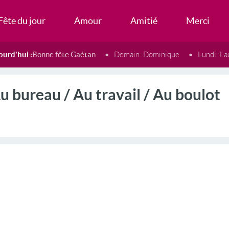
Fête du jour
Amour
Amitié
Merci
ourd'hui :
Bonne fête Gaétan
Demain :
Dominique
Lundi :
La
u bureau / Au travail / Au boulot