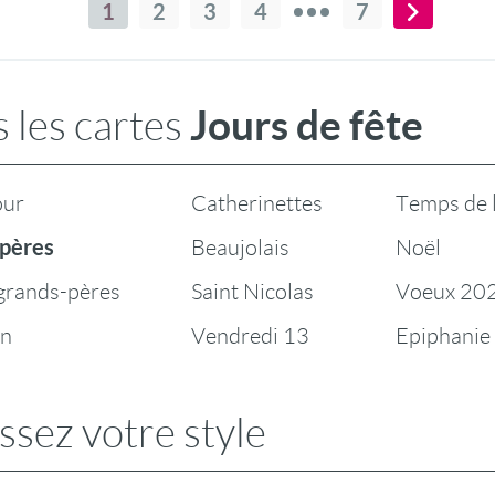
1
2
3
4
7
Jours de fête
 les cartes
our
Catherinettes
Temps de 
 pères
Beaujolais
Noël
 grands-pères
Saint Nicolas
Voeux 20
en
Vendredi 13
Epiphanie
ssez votre style