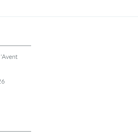
l'Avent
26