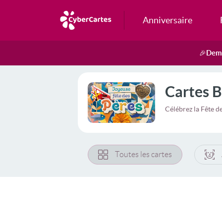
Anniversaire
Dema
🎉
Cartes B
Célébrez la Fête d
Toutes les cartes