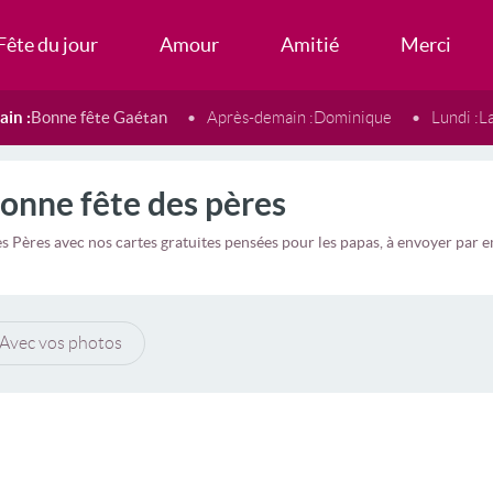
Fête du jour
Amour
Amitié
Merci
in :
Bonne fête Gaétan
Après-demain :
Dominique
Lundi :
L
onne fête des pères
es Pères avec nos cartes gratuites pensées pour les papas, à envoyer pa
Avec vos photos