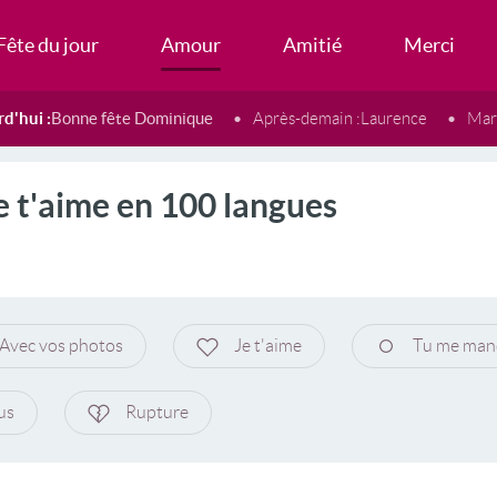
Fête du jour
Amour
Amitié
Merci
d'hui :
Bonne fête Dominique
Après-demain :
Laurence
Mard
e t'aime en 100 langues
Avec vos photos
Je t'aime
Tu me man
us
Rupture