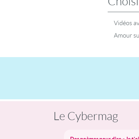
Choisi
Vidéos a
Amour su
Le Cybermag
Des poèmes pour dire « Je t’a