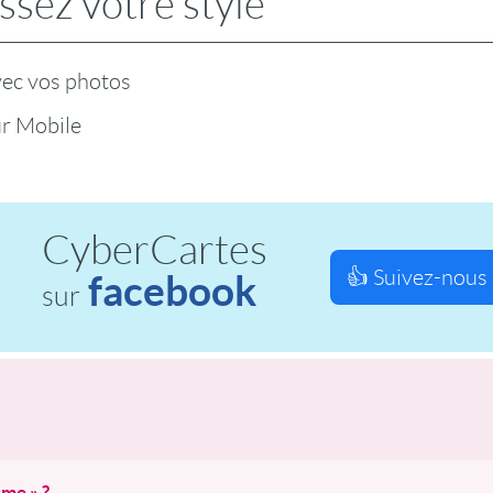
ssez votre style
vec vos photos
r Mobile
CyberCartes
👍 Suivez-nous 
facebook
sur
ime » ?