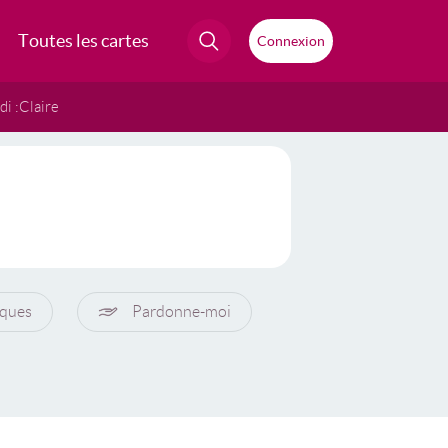
Toutes les cartes
Connexion
i :
Claire
ques
Pardonne-moi