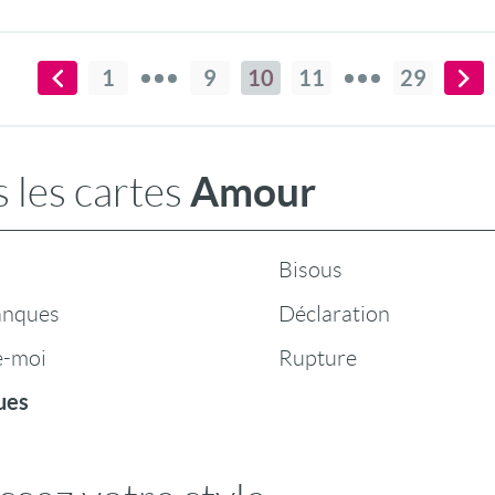
1
9
10
11
29
Amour
 les cartes
Bisous
anques
Déclaration
e-moi
Rupture
ues