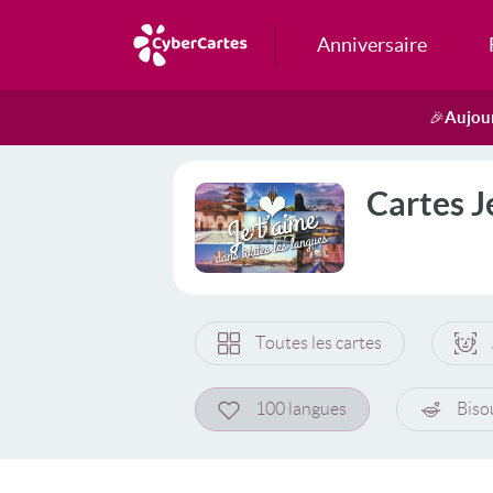
Anniversaire
Aujour
🎉
Cartes J
Toutes les cartes
100 langues
Biso