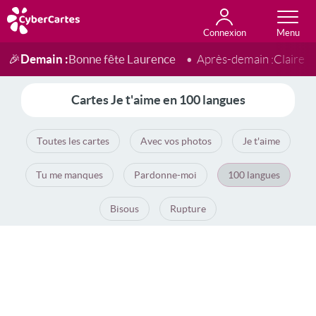
Connexion
Anniversaire
Fête du jour
Amour
Amitié
Merci
Toutes les cartes
Demain :
Bonne fête Laurence
🎉
Après-demain :
Claire
Cartes Je t'aime en 100 langues
Toutes les cartes
Avec vos photos
Je t'aime
Tu me manques
Pardonne-moi
100 langues
Bisous
Rupture