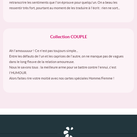
retranscrire les sentiments que l'on éprouve pour quelqu'un. On a beau les
ressentir très fort, pourtant au moment de les traduire à l'écrit : rien ne sort...
Collection COUPLE
Ah l'amouuuuur ! Ce n'est pas toujours simple...
Entre les défauts de l'un et les caprices de l'autre, on ne manque pas de vagues
dans le long fleuve de la relation amoureuse.
Nous le savons tous : la meilleure arme pour se battre contre l'ennui, c'est
l'HUMOUR.
Alors faites rire votre moitié avec nos cartes spéciales Homme/Femme !