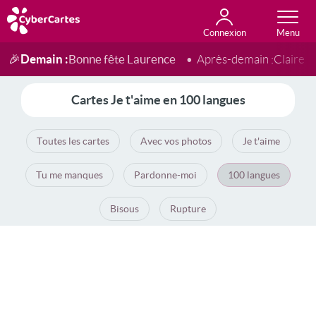
Connexion
Anniversaire
Fête du jour
Amour
Amitié
Merci
Toutes les cartes
Demain :
Bonne fête Laurence
🎉
Après-demain :
Claire
Cartes Je t'aime en 100 langues
Toutes les cartes
Avec vos photos
Je t'aime
Tu me manques
Pardonne-moi
100 langues
Bisous
Rupture