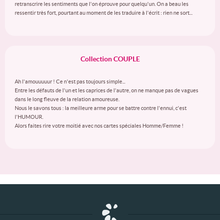
retranscrire les sentiments que l'on éprouve pour quelqu'un. On a beau les
ressentir très fort, pourtant au moment de les traduire à l'écrit : rien ne sort...
Collection COUPLE
Ah l'amouuuuur ! Ce n'est pas toujours simple...
Entre les défauts de l'un et les caprices de l'autre, on ne manque pas de vagues
dans le long fleuve de la relation amoureuse.
Nous le savons tous : la meilleure arme pour se battre contre l'ennui, c'est
l'HUMOUR.
Alors faites rire votre moitié avec nos cartes spéciales Homme/Femme !