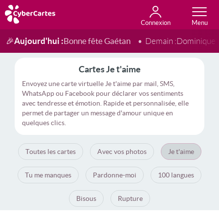
Connexion
Anniversaire
Fête du jour
Amour
Amitié
Merci
Toutes les cartes
Aujourd'hui :
Bonne fête Gaétan
🎉
Demain :
Dominique
Cartes Je t'aime
Envoyez une carte virtuelle Je t'aime par mail, SMS,
WhatsApp ou Facebook pour déclarer vos sentiments
avec tendresse et émotion. Rapide et personnalisée, elle
permet de partager un message d'amour unique en
quelques clics.
Toutes les cartes
Avec vos photos
Je t'aime
Tu me manques
Pardonne-moi
100 langues
Bisous
Rupture