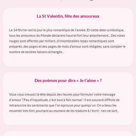
La St Valentin, fête des amoureux
Le 14 février est le jour le plus romantique de l’année. En cette date symbolique,
tous les amoureux du Monde déclarent haut et fort leur attachement... Des roses
rouges sont offertes par milliers, d’innombrables repas romantiques sont
préparés, des pages et des pages de mots d’amour sont rédigées, sans compter le
nombre de tendres baisers échangés...
Des poèmes pour dire « Je t’aime » ?
Vous vous creusez la tête depuis des heures pour formuler votre message
d'amour ? Pas d’inquiétude, c'est tout à fait normal ! Il est souvent difficile de
retranscrire les sentiments que l'on éprouve pour quelqu'un. On a beau les
ressentir très fort, pourtant au moment de les traduire à l'écrit : rien ne sort...