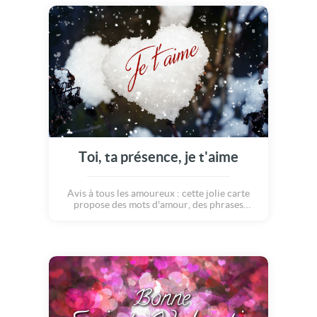
personne que l'on aime. "Je ne sais où va mon
chemin, mais je marche mieux, quand ma
main serre la tienne... Je t'aime" ! A envoyer à
LA personne que vous avez choisit pour la vie
!
Toi, ta présence, je t'aime
Avis à tous les amoureux : cette jolie carte
propose des mots d'amour, des phrases
tendres, des messages bienveillants, des
sentiments forts... Bref, c'est LA carte
parfaite pour dire à votre âme soeur que
vous l'aimez très fort et pour toujours ! Dites
je t'aime avec une carte et nourrissez votre
amour l'un pour l'autre :)