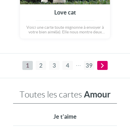
Love cat
Voici une carte toute mignonne à envoyer à
votre bien aimé(e). Elle nous montre deux
petits chats, un noir, un blanc, se tenant
amoureusement par la queue devant le soleil
couchant... Quel romantisme! Cette carte
pleine de tendresse remplira le coeur de
votre moitié d'amour et de douceur. Une
belle façon de lui dire : je t'aime!
1
2
3
4
39
Amour
Toutes les cartes
Je t'aime