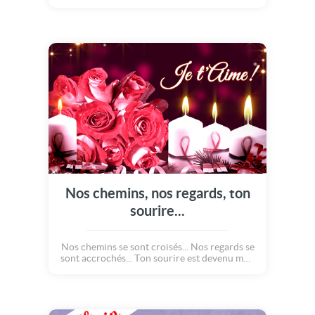
mon monde, elle se reflète sur le lac de mes
pensées... A chaque moment je me fie à toi, tu
es mon chemin, ma clarté... Tu illumines mes
journées ! Merci à toi, d'être là ! Je t'aime et
bonne Saint Valentin" !!!
Nos chemins, nos regards, ton
sourire...
Nos chemins se sont croisés... Nos regards se
sont accrochés... Ton sourire est devenu mon
soleil... Sans toi, rien ne serait pareil ! Je
t'aime ! Voici une jolie carte poème pour
votre valentin / valentine :)