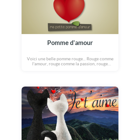
Pomme d'amour
Voici une belle pomme rouge... Rouge comme
l'amour, rouge comme la passion, rouge
comme le soleil couchant, rouge comme les
joues de deux amoureux qui se retrouvent!
Découvrez cette jolie carte amour
gourmande et fruité, comme une pomme
d'amour! Partagez-la à volonté avec votre
bien aimé(e). Et... envoyez-lui vite de gros
bisous!