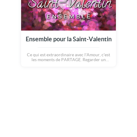
Ensemble pour la Saint-Valentin
Ce qui est extraordinaire avec l'Amour, c'est
les moments de PARTAGE. Regarder un
coucher de soleil ensemble, voyager en
amoureux, ressentir des choses magiques
main dans la main, se promener à deux,
concocter de bons petits plats, aller à la
montagne, s'émerveiller des mêmes choses,
rêver ensemble... BREF : être avec toi, c'est
une merveilleuse aventure ! Bonne saint
valentin !