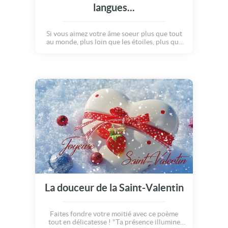
langues...
Si vous aimez votre âme soeur plus que tout
au monde, plus loin que les étoiles, plus que
tous les êtres humains réunis... Alors cette
carte est faite pour VOUS ! Remplissez là
avec vos jolis mots, et envoyez lui tout votre
amour : dites lui je t'aime dans toutes les
langues !!!
La douceur de la Saint-Valentin
Faites fondre votre moitié avec ce poème
tout en délicatesse ! "Ta présence illumine