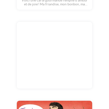
Voici une carte gourmande remplie d'amour
et de joie! Ma friandise, mon bonbon, ma
délicieuse, mon chocolat... Tu es craquant,
croquant et délicieux. Tu mon petit coeur
tendre... à croquer!