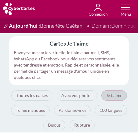
Connexion
Anniversaire
Fête du jour
Amour
Amitié
Merci
Toutes les cartes
Aujourd'hui :
Bonne fête Gaétan
🎉
Demain :
Dominique
Cartes Je t'aime
Envoyez une carte virtuelle Je t'aime par mail, SMS,
WhatsApp ou Facebook pour déclarer vos sentiments
avec tendresse et émotion. Rapide et personnalisée, elle
permet de partager un message d'amour unique en
quelques clics.
Toutes les cartes
Avec vos photos
Je t'aime
Tu me manques
Pardonne-moi
100 langues
Bisous
Rupture