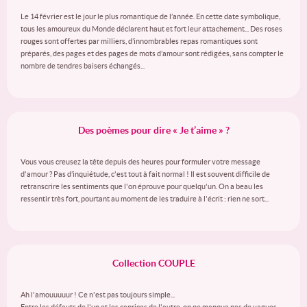
Le 14 février est le jour le plus romantique de l’année. En cette date symbolique,
tous les amoureux du Monde déclarent haut et fort leur attachement... Des roses
rouges sont offertes par milliers, d’innombrables repas romantiques sont
préparés, des pages et des pages de mots d’amour sont rédigées, sans compter le
nombre de tendres baisers échangés...
Des poèmes pour dire « Je t’aime » ?
Vous vous creusez la tête depuis des heures pour formuler votre message
d'amour ? Pas d’inquiétude, c'est tout à fait normal ! Il est souvent difficile de
retranscrire les sentiments que l'on éprouve pour quelqu'un. On a beau les
ressentir très fort, pourtant au moment de les traduire à l'écrit : rien ne sort...
Collection COUPLE
Ah l'amouuuuur ! Ce n'est pas toujours simple...