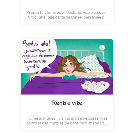
Prenez la plume pour déclarer votre amour !
Voici une jolie carte dessinée, parsemée de
coeurs rouges, qui laisse apparaitre un doux
message d'amour : je t'aime... Une façon
simple de dire à votre âme soeur à quel point
il(elle) compte pour vous.
Rentre vite
Tu me manques ! J'en ai marre de passer des
jours et des nuits seule dans mon grand lit...
Alors dépêche-toi de rentrer à la maison, le
chat et moi, on t?attend sous la couette :o)