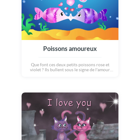
Poissons amoureux
Que font ces deux petits poissons rose et
violet ? Ils bullent sous le signe de l'amour
pardi ! Nageant dans le bonheur, ces
amoureux s'embrassent sous l'eau entre les
algues qui dansent et le sable chaud... Dites «
I love you » ou « Je t'aime » à votre moitié
avec cette carte d'amour...