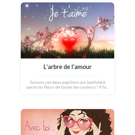
amour, c'est pareil. Ce sont tous les petits
défauts qui rendent une personne UNIQUE !
L'arbre de l'amour
Suivons ces deux papillons qui batifolent
parmi les fleurs de toutes les couleurs ! Il fait
presque nuit, c?est le coucher du soleil... Au
crépuscule, les lucioles s'éveillent et
illuminent l'herbe fraiche. Les papillons
volent et se posent délicatement sur un
rocher éclairé. De leur union nait un arbre
rempli de fleurs d?amour et de coeurs !! Une
douce façon de déclarer sa flamme à l'être
aimé...