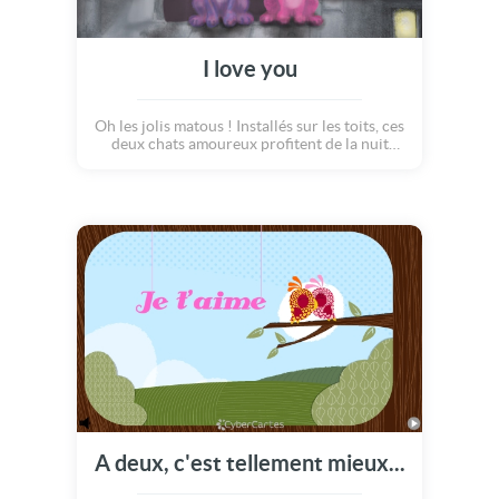
I love you
Oh les jolis matous ! Installés sur les toits, ces
deux chats amoureux profitent de la nuit
noire pour s'échanger leurs mots d'amour...
Ils entrelacent leur queue pour former un
coeur et les cheminées laissent s'échapper
des nuages de fumée en forme de coeur ! Que
de tendresse...
A deux, c'est tellement mieux...