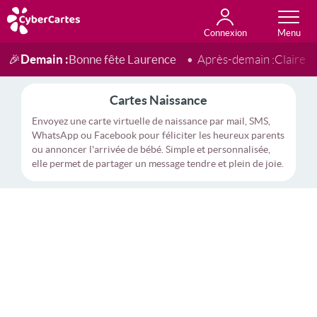
Connexion
Anniversaire
Fête du jour
Amour
Amitié
Merci
Toutes les cartes
Demain :
Bonne fête Laurence
🎉
Après-demain :
Claire
Cartes Naissance
Envoyez une carte virtuelle de naissance par mail, SMS,
WhatsApp ou Facebook pour féliciter les heureux parents
ou annoncer l'arrivée de bébé. Simple et personnalisée,
elle permet de partager un message tendre et plein de joie.