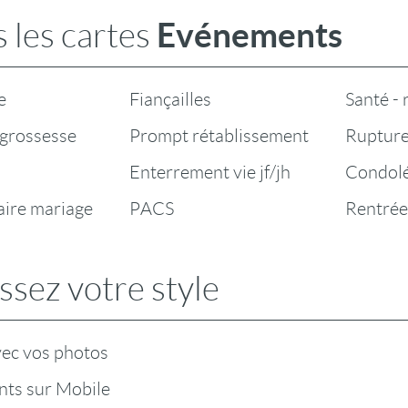
Evénements
 les cartes
e
Fiançailles
Santé -
grossesse
Prompt rétablissement
Rupture
Enterrement vie jf/jh
Condol
aire mariage
PACS
Rentrée
ssez votre style
vec vos photos
ts sur Mobile