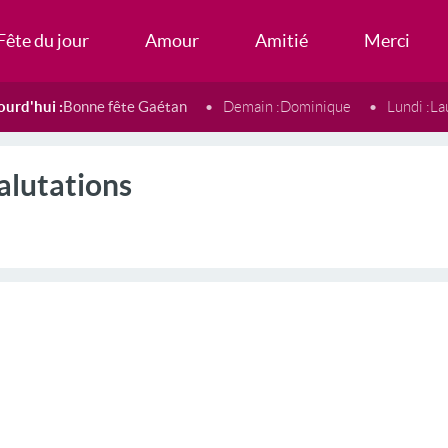
Fête du jour
Amour
Amitié
Merci
ourd'hui :
Bonne fête Gaétan
Demain :
Dominique
Lundi :
La
alutations