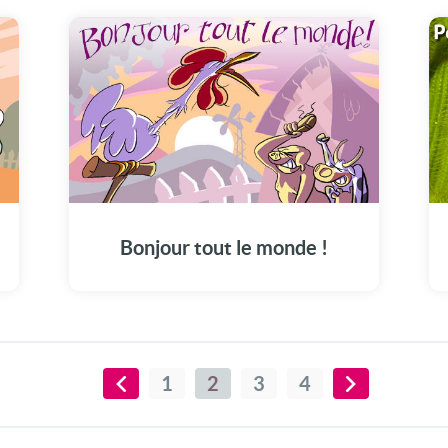
Bonjour tout le monde !
1
2
3
4