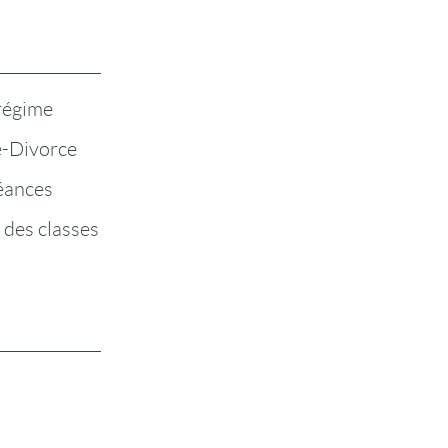
 régime
-Divorce
éances
 des classes