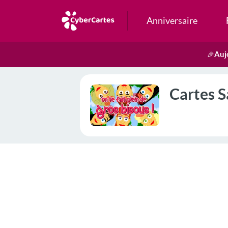
Anniversaire
Auj
🎉
Cartes S