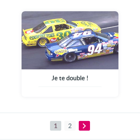
Je te double !
1
2