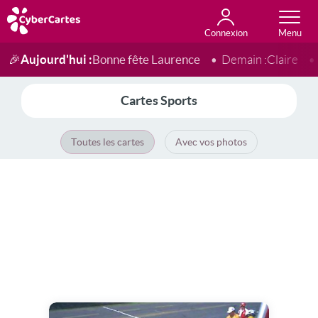
Connexion
Anniversaire
Fête du jour
Amour
Amitié
Merci
Toutes les cartes
Aujourd'hui :
Bonne fête Laurence
🎉
Demain :
Claire
Cartes Sports
Toutes les cartes
Avec vos photos