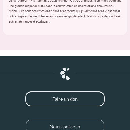
Dans l'Amour, il y a l'alchimie et... la chimie. Pas très glamour, la chimie a pourtant
une grande responsabilité dans la construction de nos relations amoureuses.
Même si ce sont nos émotions et nos sentiments qui guident nos sens, c'est aussi
notre corps et l'ensemble de ses hormones qui décident de nos coups de foudre et
autres attirances électriques...
Faire un don
Nous contacter