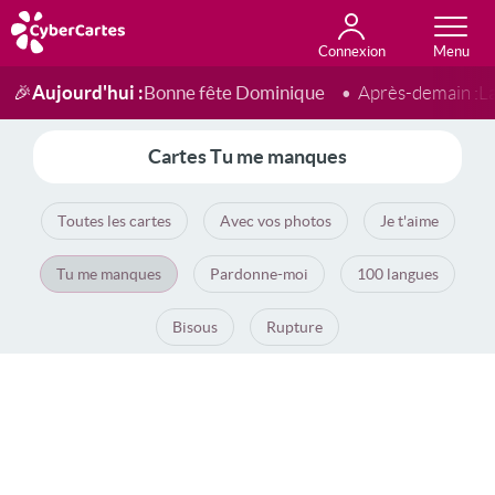
Connexion
Anniversaire
Fête du jour
Amour
Amitié
Merci
Toutes les cartes
Aujourd'hui :
Bonne fête Dominique
🎉
Après-demain :
L
Cartes Tu me manques
Toutes les cartes
Avec vos photos
Je t'aime
Tu me manques
Pardonne-moi
100 langues
Bisous
Rupture